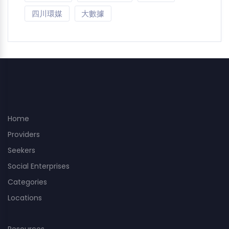
四川環媒
大數據
Home
Providers
Seekers
Social Enterprises
Categories
Locations
Resources