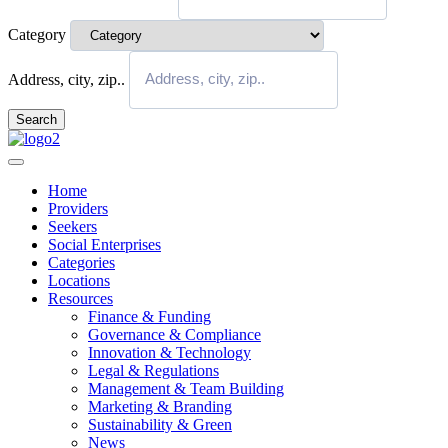
Category
Address, city, zip..
Search
Home
Providers
Seekers
Social Enterprises
Categories
Locations
Resources
Finance & Funding
Governance & Compliance
Innovation & Technology
Legal & Regulations
Management & Team Building
Marketing & Branding
Sustainability & Green
News