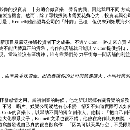
影像的投資者，十分適合做音樂、聲音的我。因此我用不同 方式
懂製造機會。然而，除了尋找投資者需要花費心力，投資者與公司
是，Kenneth雖然認為公司的「陣腳」已穩，但仍未到拓展
項目及廣泛接觸投資者下之成果。不過V-Coin一 路走來亦實 在 不 易。
不能代替真正的貨幣，合作的店舖就只能以 V-Coin提供折扣
現。當時並沒有區塊鍊，唯有靠我們努 力平衡每一間店舖的利
人，而非急著找資金。因為要讓你的公司與業務擴大，不同行業
樣皆是抒發感情之用。當初創業的時候，他之所以選擇有關音樂的
不過，唱片、娛樂公司縱然有心求變，卻又不知道實際可以如何操
 Code的音樂卡，以幫助不同的獨立創作人。他指：「把自己創作
大化學系尖子，Kenneth文采也很不錯，他曾在寫作比賽獲
越寫越發現自己真的很喜歡寫作，「因為可以天馬行空，不受限