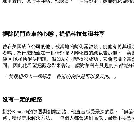
進軍愛情、友情等範疇。他笑言：「寫得越多，越能猜想 讀者
摒除閉門造車的心態，提倡科技知識共享
曾在美國成立公司的他，被當地的孵化器啟發，使他有將其理念
者嗎，為什麼能坐在一起研究呢？孵化器的總裁告訴他：「美
便 可以極快解決問題。假如A公司變得很成功，它會怎樣？
同。 因此他希望把觀念帶來香港，讓對創科有興趣的人都能分
「 我很想帶出一個訊息，香港的創科是可以發展的。」
沒有一定的絕路
對於Kenneth的際遇與創業之路，他直言感受最深的是：「
路，積極尋求解決方法。「每個人都會遇到高低，盡量不要想