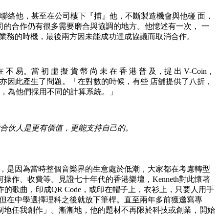
聯絡他，甚至在公司樓下『捕』他，不斷製造機會與他碰 面，
的合作仍有很多需要磨合與協調的地方。他憶述有一次， 一
海外業務的時機，最後兩方因未能成功達成協議而取消合作。
當 初 虛 擬 貨 幣 尚 未 在 香 港 普 及，提 出 V-Coin，
，亦因此產生了問題。「在對數的時候，有些 店舖提供了八折，
益，為他們採用不同的計算系統。」
的合伙人是更有價值，更能支持自己的。
業務，是因為當時整個音樂界的生意處於低潮，大家都在考慮轉型
作、收費等。見證七十年代的香港樂壇，Kenneth對此懷著
的歌曲，印成QR Code，或印在帽子上，衣衫上，只要人用手
獎，但在中學選擇理科之後就放下筆桿。直至兩年多前獲邀寫專
制地任我創作」。漸漸地，他的題材不再限於科技或創業，開始