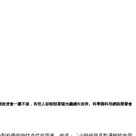
到挫敗便會一蹶不振，有些人卻能朝著陽光繼續向前奔。科學園科培網路榮譽會
eth對科學的熱忱亦從此而來。他道：「小時候很喜歡邏輯性的思