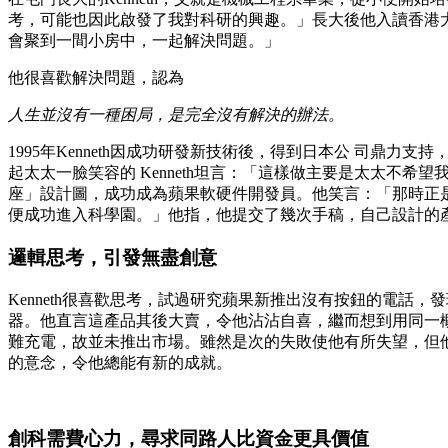
考，可能也因此啟發了我對科研的興趣。」長大後他入讀香港
會聚到一間小房中，一起解決問題。」
他很喜歡解決問題，認為
人生並沒有一種困局，是完全沒有解決的辦法。
1995年Kenneth因成功研發新技術後，得到日本公 司鼎力
起太太一臉笑容的 Kenneth坦言：「這樣做主要是太太不
座」設計圖，成功成為蘋果軟硬件開發員。他笑言：「那時正
便成功進入科學園。」他指，他提交了幾次手稿，自己設計的
邏輯思考，引發無盡創意
Kenneth很喜歡思考，試過研究蘋果新推出沒有按鈕的電
器。他直言這產品其後大賣，令他沾沾自喜，繼而想到用同一
難充電，故並未推出市場。雖然是次的失敗使他有所失望，但
的意念，令他總能有新的成就。
創科需費心力，尋求同路人比資金更具價值