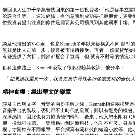
他回憶人生中千辛萬苦找回來的第一位投資者:「他是從事立體
洽談合作等。」這次經驗，令他意識到成功要把握機會，更要
位投資者提出注資的條件是需要其公司擴展到其他國家市場。可
談及他推出的V-Coin，也是Kenneth多年以來從構思不同 類型的新
無疑是比人走前一步，較難被市場所接受。再者， 虛擬貨幣始終
有些提供了六折，雖然都配合了宣傳，但 就有不對等的情況出
創科這條路上，Kenneth汲取了很多經驗與教訓。他分享：
「 如果讓我重來一次，我會先集中尋找各行各業支持的合伙
精神食糧：織出華文的樂章
談及自己與文字、音樂的兩份不解之緣，Kenneth指這兩
音樂平台的階段，否則跟不上時代的發展，難以有翻身的機會。
深厚感情，因此也努力協助他們轉型。後來，他又想出附有 QR
機一掃就可收聽。」樂壇邁向創迎新科技，他功不可沒。身為港
欄，才開始在不同報章、平台撰寫有關科技的短篇小說等。他