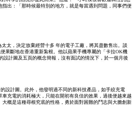
他指出：「那時候最特別的地方，就是每當遇到問題，同事們便
，他因為太太，決定放棄經營十多 年的電子工廠，將其盡數售出。談
因此便果斷地在香港重新紮根。他以蘋果手機專屬的「卡拉OK機
的設計圖及五頁的概念簡報，沒有面試的情況下，於一個月後
上新的設計圖。此外，他發明過不同的新科技產品，如手絞充電
單車充電的消耗極大，只能在開初有良佳的效果，過後便越來越
。大概是這種尋根究底的性格，勇於面對困難的鬥志與大膽創新