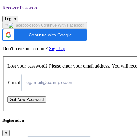
Recover Password
Log In
Continue With Facebook
Continue with Google
Don't have an account?
Sign Up
Lost your password? Please enter your email address. You will rece
E-mail
Get New Password
Registration
×