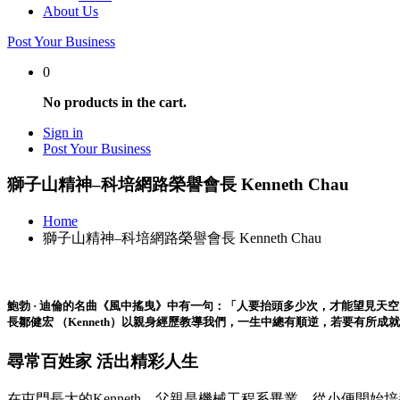
About Us
Post Your Business
0
No products in the cart.
Sign in
Post Your Business
獅子山精神–科培網路榮譽會長 Kenneth Chau
Home
獅子山精神–科培網路榮譽會長 Kenneth Chau
鮑勃 · 迪倫的名曲《風中搖曳》中有一句：「人要抬頭多少次，才能望見
長鄒健宏 （Kenneth）以親身經歷教導我們，一生中總有順逆，若要有所
尋常百姓家 活出精彩人生
在屯門長大的Kenneth，父親是機械工程系畢業，從小便開