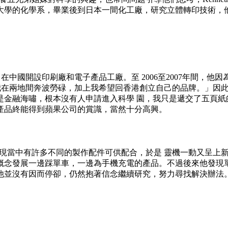
大學的化學系，畢業後到日本一間化工廠，研究立體轉印技術，
支持，在中國開設印刷廠和電子產品工廠。至 2006至2007年間
希望我在兩地間奔波勞碌，加上我希望回香港創立自己的品牌。」
是金融海嘯，根本沒有人申請進入科學 園，我只是遞交了五頁紙
產品終能得到蘋果公司的賞識，當然十分高興。
話，發現當中有許多不同的製作配件可供配合，於是 靈機一動又呈
概念發展一邊踩單車，一邊為手機充電的產品。不過後來他發現
他並沒有因而停卻，仍然抱著信念繼續研究，努力尋找解決辦法