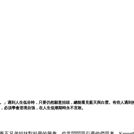
天空。」遇到人生低谷時，只要仍然願意抬頭，總能看見藍天與白雲。有些人遇
成就，必須學會逆境自強，在人生低潮期時永不言敗。
始培養五兄弟姐妺對科學的興趣，也常問問題引導他們思考，Kenn