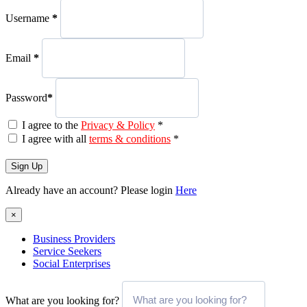
Username
*
Email
*
Password
*
I agree to the
Privacy & Policy
*
I agree with all
terms & conditions
*
Sign Up
Already have an account? Please login
Here
×
Business Providers
Service Seekers
Social Enterprises
What are you looking for?